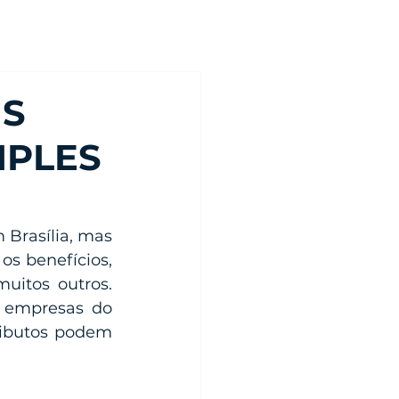
US
MPLES
Brasília, mas 
s benefícios, 
uitos outros. 
 empresas do 
ibutos podem 