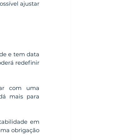
ssível ajustar 
de e tem data 
erá redefinir 
tar com uma 
dá mais para 
tabilidade em 
ma obrigação 