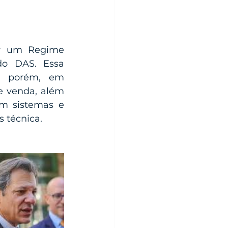
r um Regime 
do DAS. Essa 
, porém, em 
e venda, além 
m sistemas e 
 técnica.