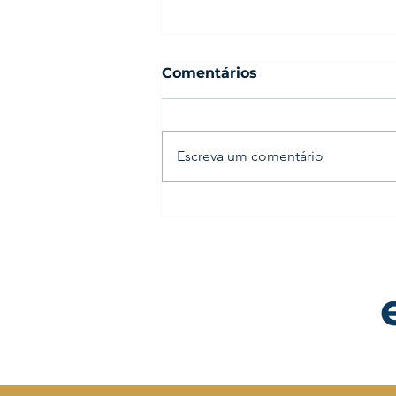
Comentários
Escreva um comentário
Lucro Real na prática:
como empresas médias
já estão economizando
milhões