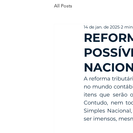
All Posts
14 de jan. de 2025
2 min
REFORM
POSSÍV
NACIO
A reforma tributá
no mundo contábil,
itens que serão o
Contudo, nem tod
Simples Nacional,
ser imensos, mesm